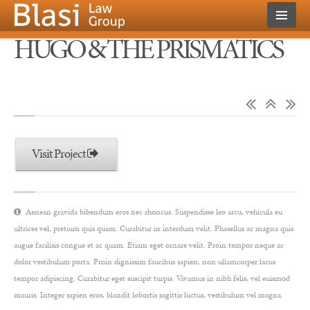
HUGO & THE PRISMATICS
Visit Project
Aenean gravida bibendum eros nec rhoncus. Suspendisse leo arcu, vehicula eu
ultrices vel, pretium quis quam. Curabitur in interdum velit. Phasellus ac magna quis
augue facilisis congue et ac quam. Etiam eget ornare velit. Proin tempor neque ac
dolor vestibulum porta. Proin dignissim faucibus sapien, non ullamcorper lacus
tempor adipiscing. Curabitur eget suscipit turpis. Vivamus in nibh felis, vel euismod
mauris. Integer sapien eros, blandit lobortis sagittis luctus, vestibulum vel magna.